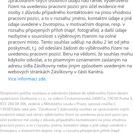
zpracováním svých osobních údajů nad rámec výběrového
řízení na uvedenou pracovní pozici pro účel evidence mé
osoby z důvodu případného kontaktování na jinou vhodnou
pracovní pozici, a to v rozsahu: jméno, kontaktní údaje a jiné
údaje uvedené v životopisu, v motivačním dopise, resp. v
rozsahu připojených příloh (např. fotografie), a další údaje
nezbytné v souvislosti s výběrovým řízením na volné
pracovní místo. Tento souhlas uděluji na dobu 2 let od jeho
poskytnutí, t.j. od odeslání žádosti do výběrového řízení na
uvedenou pracovní pozici. Beru na vědomí, že souhlas mohu
kdykoliv odvolat, a to písemným oznámením zaslaným na
adresu sídla Zásilkovny nebo jiným způsobem uvedeným na
webových stránkách Zásilkovny v části Kariéra.
Více informací zde.
Označením políčka souhlasu a odesláním žádosti do výběrového řízení dávám
společnosti Zásilkovna s.r.o., se sídlem Českomoravská 2408/1a, 190 00 Praha 9,
IČO: 284 08 306, vedená u Městského soudu v Praze, spisová značka C
139387(dále také jako "Zásilkovna") dobrovolný souhlas se zpracováním svých
osobních údajů nad rámec výběrového řízení na uvedenou pracovní pozici pro
účel evidence mé osoby z důvodu případného kontaktování na jinou vhodnou
pracovní pozici, a to v rozsahu: jméno, kontaktní údaje a jiné údaje uvedené v
životopisu, v motivačním dopise, resp. v rozsahu připojených příloh (např.