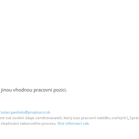
 jinou vhodnou pracovní pozici.
roslav.pavlisko@proplusco.sk
.
 své osobní údaje zaměstnavateli, který tuto pracovní nabídku zveřejnil („Správc
em zlepšování náborového procesu.
Více informací zde.