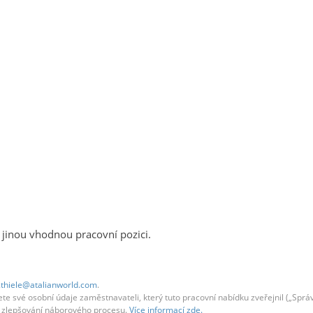
 jinou vhodnou pracovní pozici.
.thiele@atalianworld.com
.
 své osobní údaje zaměstnavateli, který tuto pracovní nabídku zveřejnil („Správc
em zlepšování náborového procesu.
Více informací zde.