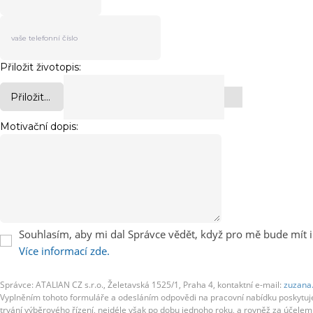
Přiložit životopis:
Přiložit...
Motivační dopis:
Souhlasím, aby mi dal Správce vědět, když pro mě bude mít i
Více informací zde.
Správce: ATALIAN CZ s.r.o., Želetavská 1525/1, Praha 4, kontaktní e-mail:
zuzana
Vyplněním tohoto formuláře a odesláním odpovědi na pracovní nabídku poskytujete
trvání výběrového řízení, nejdéle však po dobu jednoho roku, a rovněž za účel