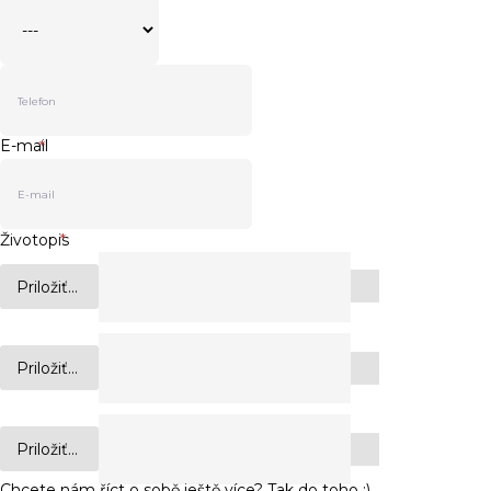
E-mail
*
Životopis
*
Priložiť...
Priložiť...
Priložiť...
Chcete nám říct o sobě ještě více? Tak do toho :)