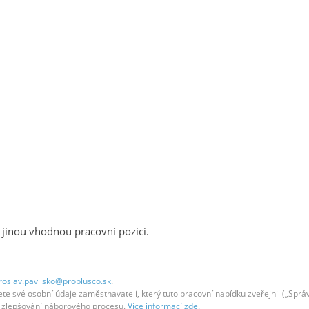
 jinou vhodnou pracovní pozici.
roslav.pavlisko@proplusco.sk
.
 své osobní údaje zaměstnavateli, který tuto pracovní nabídku zveřejnil („Správc
em zlepšování náborového procesu.
Více informací zde.