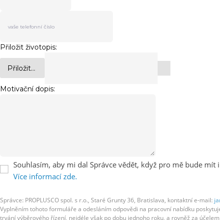
Přiložit životopis:
Přiložit...
Motivační dopis:
Souhlasím, aby mi dal Správce vědět, když pro mě bude mít i
Více informací zde.
Správce: PROPLUSCO spol. s r.o., Staré Grunty 36, Bratislava, kontaktní e-mail:
ja
Vyplněním tohoto formuláře a odesláním odpovědi na pracovní nabídku poskytujete
trvání výběrového řízení, nejdéle však po dobu jednoho roku, a rovněž za účel