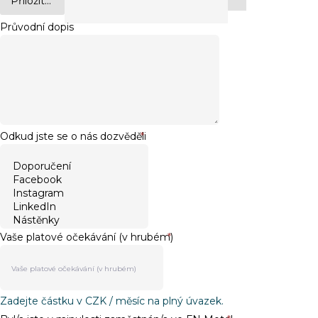
Přiložit...
Průvodní dopis
Odkud jste se o nás dozvěděli
*
Vaše platové očekávání (v hrubém)
*
Zadejte částku v CZK / měsíc na plný úvazek.