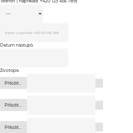
Telefon ( například: +420 123 456 789)
*
Datum nástupu
*
Životopis
Přiložit...
Přiložit...
Přiložit...