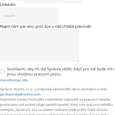
LinkedIn
Napiš nám pár slov, proč bys u nás chtěl/a pracovat:
*
Souhlasím, aby mi dal Správce vědět, když pro mě bude mít i
jinou vhodnou pracovní pozici.
Více informací zde.
Správce: Notino, s.r.o., Londýnské náměstí 881, Brno, kontaktní e-mail:
jan.hubinsky@notino.com
.
Vyplněním tohoto formuláře a odesláním odpovědi na pracovní nabídku
poskytujete své osobní údaje zaměstnavateli, který tuto pracovní nabídku
zveřejnil („Správce“), a to za účelem realizace výběrového řízení na tuto
pracovní pozici po dobu trvání výběrového řízení, nejdéle však po dobu