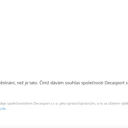
tnání, než je tato. Čímž dávám souhlas společnosti Decasport 
je společnosti/tem Decasport s.r.o. jako správci/správcům, a to za účelem výběrov
 zde.