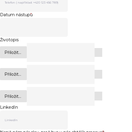
Datum nástupu
*
Životopis
Přiložit...
Přiložit...
Přiložit...
LinkedIn