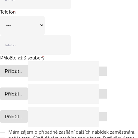
Telefon
*
Přiložte až 3 soubory
*
Přiložit...
Přiložit...
Přiložit...
Mám zájem o případné zasílání dalších nabídek zaměstnání,
než je tato. Čímž dávám souhlas společnosti Fyzikální ústav