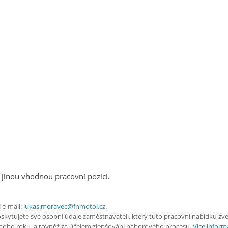
 jinou vhodnou pracovní pozici.
 e-mail:
lukas.moravec@fnmotol.cz
.
tujete své osobní údaje zaměstnavateli, který tuto pracovní nabídku zveřej
ednoho roku, a rovněž za účelem zlepšování náborového procesu.
Více informa