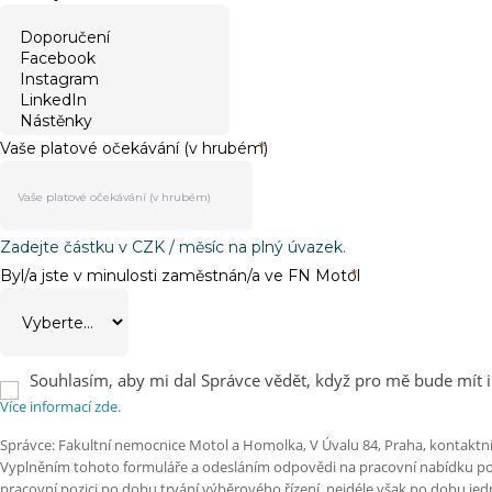
Vaše platové očekávání (v hrubém)
*
Zadejte částku v CZK / měsíc na plný úvazek.
Byl/a jste v minulosti zaměstnán/a ve FN Motol
*
Souhlasím, aby mi dal Správce vědět, když pro mě bude mít i
Více informací zde.
Správce: Fakultní nemocnice Motol a Homolka, V Úvalu 84, Praha, kontaktní
Vyplněním tohoto formuláře a odesláním odpovědi na pracovní nabídku posky
pracovní pozici po dobu trvání výběrového řízení, nejdéle však po dobu j