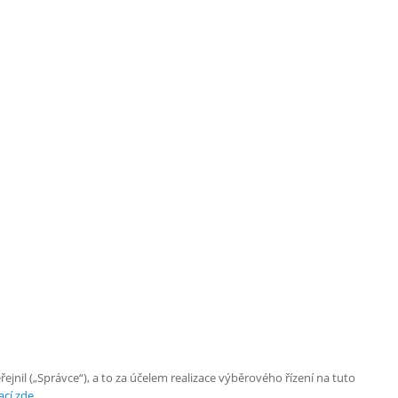
nil („Správce“), a to za účelem realizace výběrového řízení na tuto
cí zde.