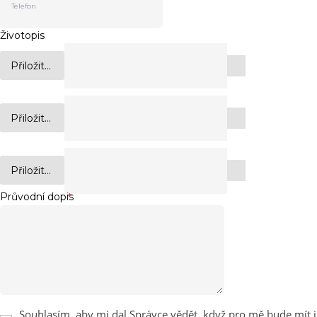
Životopis
Přiložit...
Přiložit...
Přiložit...
Průvodní dopis
*
Souhlasím, aby mi dal Správce vědět, když pro mě bude mít i