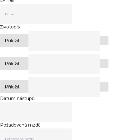
E-mail
*
Životopis
*
Přiložit...
Přiložit...
Přiložit...
Datum nástupu
*
Požadovaná mzda
*