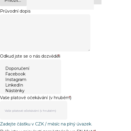
Přiložit...
Průvodní dopis
Odkud jste se o nás dozvěděli
*
Vaše platové očekávání (v hrubém)
*
Zadejte částku v CZK / měsíc na plný úvazek.