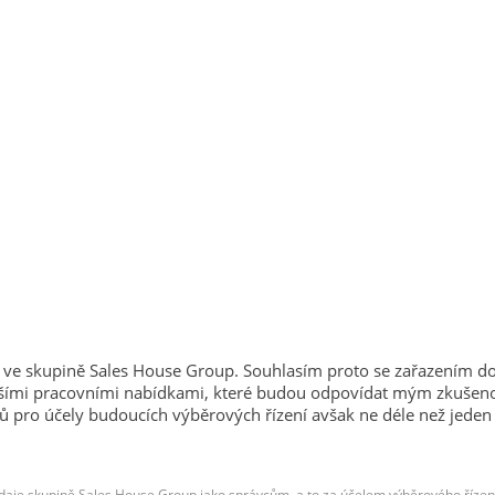
sti ve skupině Sales House Group. Souhlasím proto se zařazením d
 s dalšími pracovními nabídkami, které budou odpovídat mým zkuš
 účely budoucích výběrových řízení avšak ne déle než jeden rok 
aje skupině Sales House Group jako správcům, a to za účelem výběrového řízení 