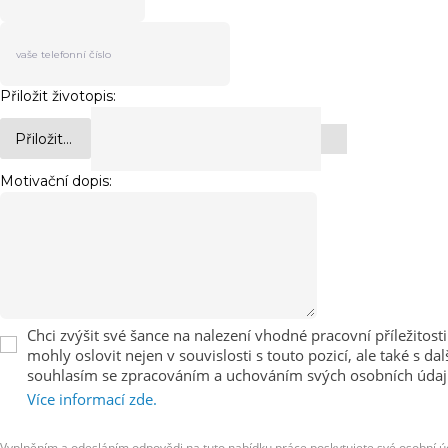
Přiložit životopis:
Přiložit...
Motivační dopis:
Chci zvýšit své šance na nalezení vhodné pracovní příležito
mohly oslovit nejen v souvislosti s touto pozicí, ale také
souhlasím se zpracováním a uchováním svých osobních údajů pro
Více informací zde.
Vyplněním a odesláním odpovědi na tuto nabídku práce poskytujete své osobní úd