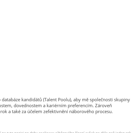
o databáze kandidátů (Talent Poolu), aby mě společnosti skupiny
enostem, dovednostem a kariérním preferencím. Zároveň
a také za účelem zefektivnění náborového procesu.
na tuto pozici po dobu realizace výběrového řízení avšak ne déle než jeden rok