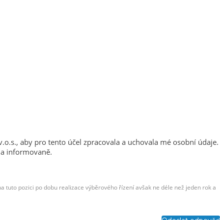
 v.o.s., aby pro tento účel zpracovala a uchovala mé osobní údaje.
ě a informovaně.
na tuto pozici po dobu realizace výběrového řízení avšak ne déle než jeden rok a