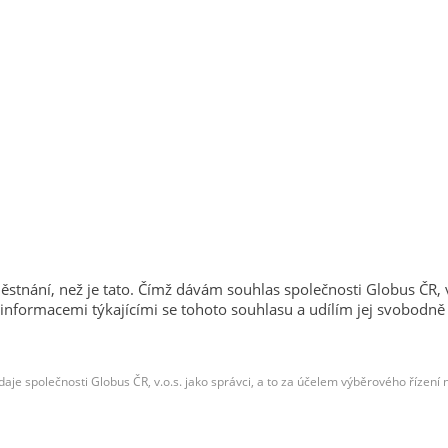
tnání, než je tato. Čímž dávám souhlas společnosti Globus ČR,
 informacemi týkajícími se tohoto souhlasu a udílím jej svobodn
je společnosti Globus ČR, v.o.s. jako správci, a to za účelem výběrového řízení 