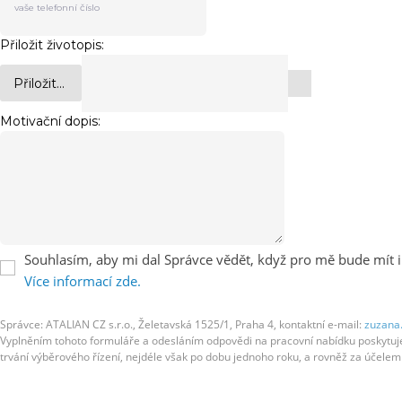
Přiložit životopis:
Přiložit...
Motivační dopis:
Souhlasím, aby mi dal Správce vědět, když pro mě bude mít i
Více informací zde.
Správce: ATALIAN CZ s.r.o., Želetavská 1525/1, Praha 4, kontaktní e-mail:
zuzana
Vyplněním tohoto formuláře a odesláním odpovědi na pracovní nabídku poskytujete
trvání výběrového řízení, nejdéle však po dobu jednoho roku, a rovněž za účel