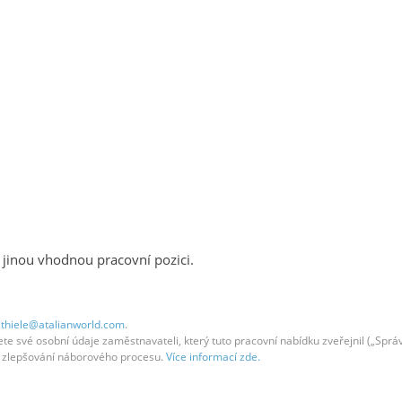
 jinou vhodnou pracovní pozici.
.thiele@atalianworld.com
.
 své osobní údaje zaměstnavateli, který tuto pracovní nabídku zveřejnil („Správc
em zlepšování náborového procesu.
Více informací zde.