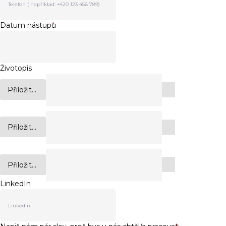
Datum nástupu
*
Životopis
Přiložit...
Přiložit...
Přiložit...
LinkedIn