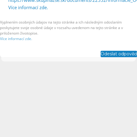
https://www.skupinazse.sk/documents/22552/Informacie_
Více informací zde.
Vyplnením osobných údajov na tejto stránke a ich následným odoslaním
poskytujete svoje osobné údaje v rozsahu uvedenom na tejto stránke a v
priloženom životopise.
Více informací zde.
Odeslat odpověď