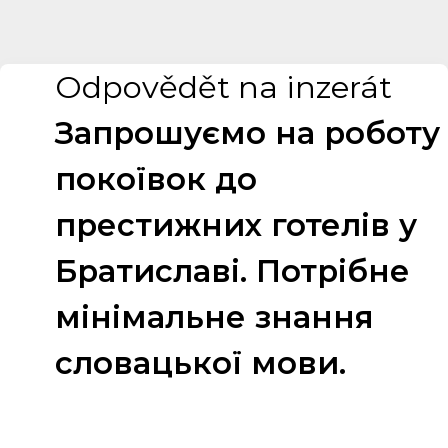
Odpovědět na inzerát
Запрошуємо на роботу
покоївок до
престижних готелів у
Братиславі. Потрібне
мінімальне знання
словацької мови.