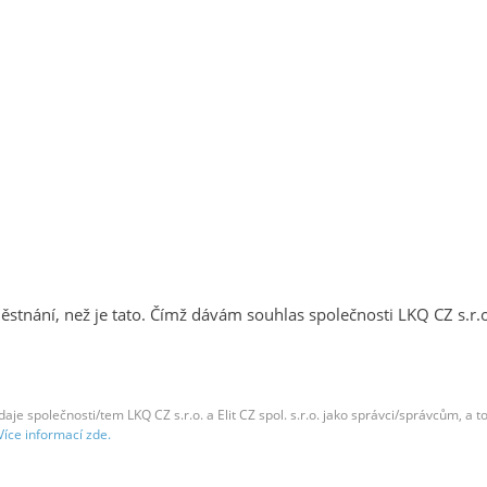
tnání, než je tato. Čímž dávám souhlas společnosti LKQ CZ s.r.
je společnosti/tem LKQ CZ s.r.o. a Elit CZ spol. s.r.o. jako správci/správcům, a to za
Více informací zde.