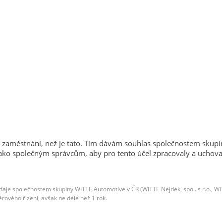
zaměstnání, než je tato. Tím dávám souhlas společnostem skupi
ko společným správcům, aby pro tento účel zpracovaly a uchovaly
í údaje společnostem skupiny WITTE Automotive v ČR (WITTE Nejdek, spol. s r.o.,
ěrového řízení, avšak ne déle než 1 rok.