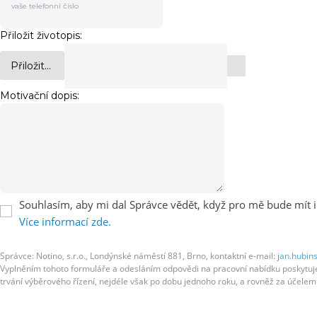
Přiložit životopis:
Přiložit...
Motivační dopis:
Souhlasím, aby mi dal Správce vědět, když pro mě bude mít i
Více informací zde.
Správce: Notino, s.r.o., Londýnské náměstí 881, Brno, kontaktní e-mail:
jan.hubin
Vyplněním tohoto formuláře a odesláním odpovědi na pracovní nabídku poskytujete
trvání výběrového řízení, nejdéle však po dobu jednoho roku, a rovněž za účel