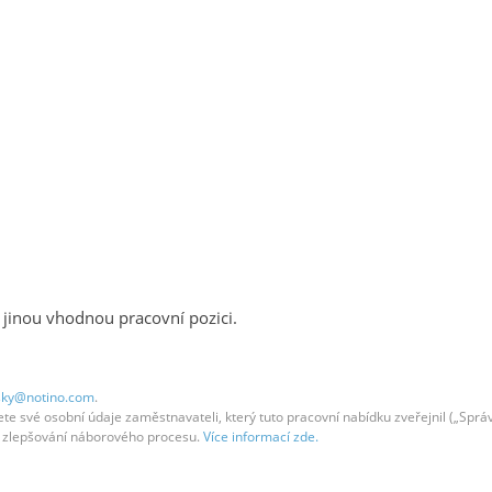
 jinou vhodnou pracovní pozici.
sky@notino.com
.
 své osobní údaje zaměstnavateli, který tuto pracovní nabídku zveřejnil („Správc
em zlepšování náborového procesu.
Více informací zde.