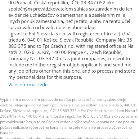
00 Praha 4, Česká republika, IČO: 03 347 052 ako
spoločným prevádzkovateľom súhlas so zaradením do ich
evidencie uchádzačov o zamestnanie a zasielaním mi aj
iných ponúk zamestnania, než je táto, a aby na tento účel
spracovali a uchovali moje osobné údaje.
I grant to Fpt Slovakia s.r.o. with registered office at Južná
trieda 6, 040 01 Košice, Slovak Republic, Company Nr.: 35
883 375 and to Fpt Czech s.r.o. with registered office at Na
strži 2102/61a, Krč, 140 00 Prague 4, Czech Republic,
Company Nr.: 03 347 052 as joint companies, consent to
include me in their register of job applicants and send me
any job offers other than this one, and to process and store
my personal data for this purpose.
Více informací zde.
Vyplnením a odoslaním odpovede na túto ponuku práce poskytujete svoje
osobné údaje spoločnostiam Fpt Slovakia s.r.o. so sídlom Južná trieda 6, 040 01
Košice, Slovenská republika, IČO: 35 883 375 a Fpt Czech s.r.o. so sídlom Na strži
2102/61a, Krč, 140 00 Praha 4, Česká republika, IČO: 03 347 052 ako spoločným
prevádzkovateľom, a to za účelom vedenia výberového konania na túto pozíciu
počas realizácie výberového konania a na zefektívnenie procesu výberového
konania.
By completing and submitting a response to this job offer you provide your