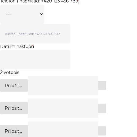
Telefon ( například: +420 123 456 789)
*
Datum nástupu
*
Životopis
Přiložit...
Přiložit...
Přiložit...