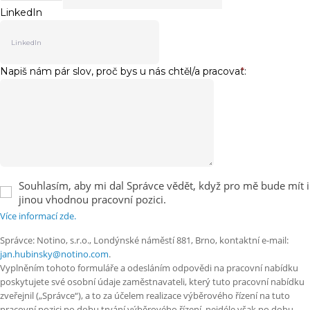
LinkedIn
Napiš nám pár slov, proč bys u nás chtěl/a pracovat:
*
Souhlasím, aby mi dal Správce vědět, když pro mě bude mít i
jinou vhodnou pracovní pozici.
Více informací zde.
Správce: Notino, s.r.o., Londýnské náměstí 881, Brno, kontaktní e-mail:
jan.hubinsky@notino.com
.
Vyplněním tohoto formuláře a odesláním odpovědi na pracovní nabídku
poskytujete své osobní údaje zaměstnavateli, který tuto pracovní nabídku
zveřejnil („Správce“), a to za účelem realizace výběrového řízení na tuto
pracovní pozici po dobu trvání výběrového řízení, nejdéle však po dobu