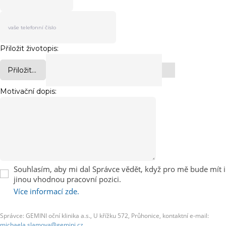
Přiložit životopis:
Přiložit...
Motivační dopis:
Souhlasím, aby mi dal Správce vědět, když pro mě bude mít i
jinou vhodnou pracovní pozici.
Více informací zde.
Správce: GEMINI oční klinika a.s., U křížku 572, Průhonice, kontaktní e-mail:
michaela.slamova@gemini.cz
.