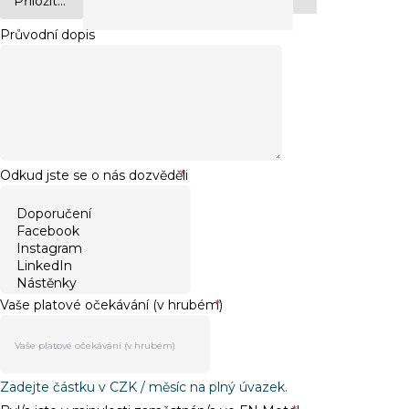
Přiložit...
Průvodní dopis
Odkud jste se o nás dozvěděli
*
Vaše platové očekávání (v hrubém)
*
Zadejte částku v CZK / měsíc na plný úvazek.