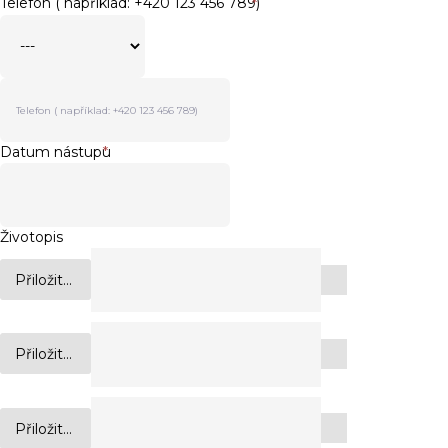
Telefon ( například: +420 123 456 789)
*
Datum nástupu
*
Životopis
Přiložit...
Přiložit...
Přiložit...