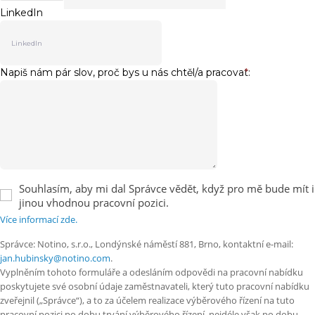
LinkedIn
Napiš nám pár slov, proč bys u nás chtěl/a pracovat:
*
Souhlasím, aby mi dal Správce vědět, když pro mě bude mít i
jinou vhodnou pracovní pozici.
Více informací zde.
Správce: Notino, s.r.o., Londýnské náměstí 881, Brno, kontaktní e-mail:
jan.hubinsky@notino.com
.
Vyplněním tohoto formuláře a odesláním odpovědi na pracovní nabídku
poskytujete své osobní údaje zaměstnavateli, který tuto pracovní nabídku
zveřejnil („Správce“), a to za účelem realizace výběrového řízení na tuto
pracovní pozici po dobu trvání výběrového řízení, nejdéle však po dobu