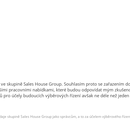
sti ve skupině Sales House Group. Souhlasím proto se zařazením d
 s dalšími pracovními nabídkami, které budou odpovídat mým zkuš
 účely budoucích výběrových řízení avšak ne déle než jeden rok 
aje skupině Sales House Group jako správcům, a to za účelem výběrového řízení 