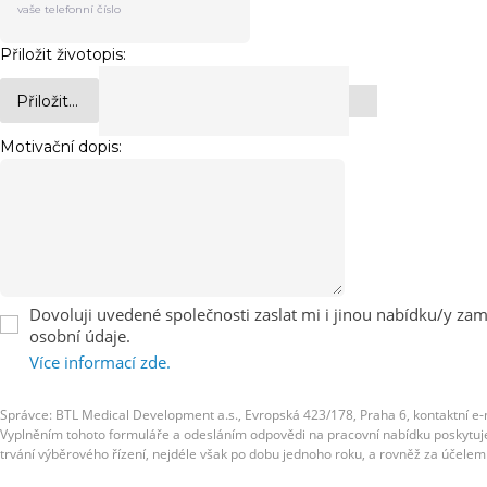
Přiložit životopis:
Přiložit...
Motivační dopis:
Dovoluji uvedené společnosti zaslat mi i jinou nabídku/y zame
osobní údaje.
Více informací zde.
Správce: BTL Medical Development a.s., Evropská 423/178, Praha 6, kontaktní e-
Vyplněním tohoto formuláře a odesláním odpovědi na pracovní nabídku poskytujete
trvání výběrového řízení, nejdéle však po dobu jednoho roku, a rovněž za účel