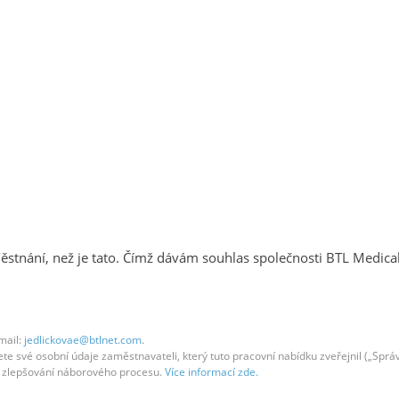
̌stnání, než je tato. Čímž dávám souhlas společnosti BTL Med
mail:
jedlickovae@btlnet.com
.
 své osobní údaje zaměstnavateli, který tuto pracovní nabídku zveřejnil („Správc
em zlepšování náborového procesu.
Více informací zde.