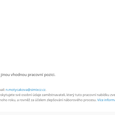
 jinou vhodnou pracovní pozici.
ail:
n.motycakova@simixcz.cz
.
tujete své osobní údaje zaměstnavateli, který tuto pracovní nabídku zveřej
ednoho roku, a rovněž za účelem zlepšování náborového procesu.
Více informa