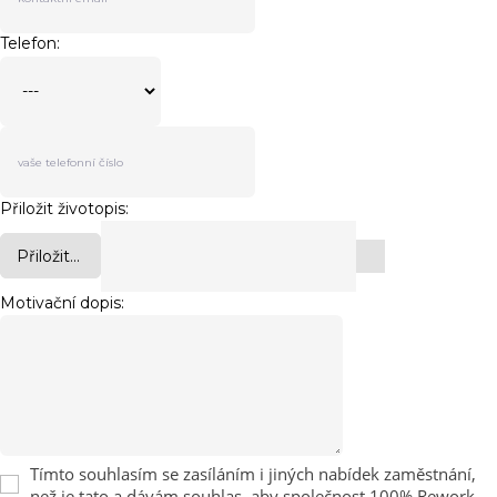
Telefon:
Přiložit životopis:
Přiložit...
Motivační dopis:
Tímto souhlasím se zasíláním i jiných nabídek zaměstnání,
než je tato a dávám souhlas, aby společnost 100% Rework,