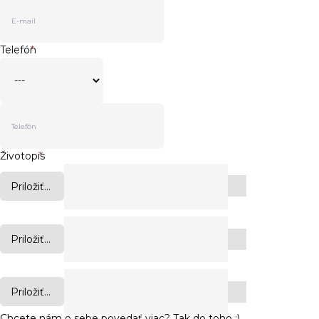
Telefón
*
Životopis
*
Priložiť...
Priložiť...
Priložiť...
Chcete nám o sebe povedať viac? Tak do toho :)