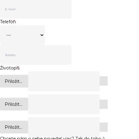
Telefón
*
Životopis
*
Přiložit...
Přiložit...
Přiložit...
Chcete nám o sebe povedať viac? Tak do toho :)