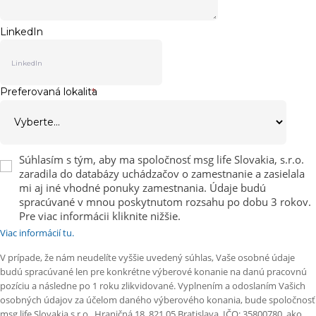
LinkedIn
Preferovaná lokalita
*
Súhlasím s tým, aby ma spoločnosť msg life Slovakia, s.r.o.
zaradila do databázy uchádzačov o zamestnanie a zasielala
mi aj iné vhodné ponuky zamestnania. Údaje budú
spracúvané v mnou poskytnutom rozsahu po dobu 3 rokov.
Pre viac informácii kliknite nižšie.
Viac informácií tu.
V prípade, že nám neudelíte vyššie uvedený súhlas, Vaše osobné údaje
budú spracúvané len pre konkrétne výberové konanie na danú pracovnú
pozíciu a následne po 1 roku zlikvidované. Vyplnením a odoslaním Vašich
osobných údajov za účelom daného výberového konania, bude spoločnosť
msg life Slovakia s.r.o., Hraničná 18, 821 05 Bratislava, IČO: 35800780, ako