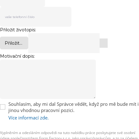
Přiložit životopis:
Přiložit...
Motivační dopis:
Souhlasím, aby mi dal Správce vědět, když pro mě bude mít i
jinou vhodnou pracovní pozici.
Více informací zde.
Vyplněním a odesláním odpovědi na tuto nabídku práce poskytujete své osobní
údaje společnosti/tem Form Factory s.r.o. jako správci/správcům, a to za účelem