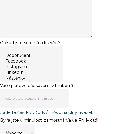
Odkud jste se o nás dozvěděli
*
Vaše platové očekávání (v hrubém)
*
Zadejte částku v CZK / měsíc na plný úvazek.
Byl/a jste v minulosti zaměstnán/a ve FN Motol
*