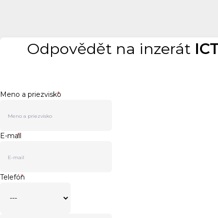
Odpovědět na inzerát
IC
Meno a priezvisko
*
E-mail
*
Telefón
*