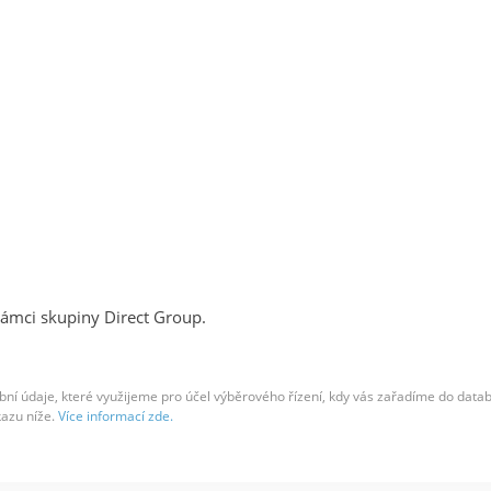
v rámci skupiny Direct Group.
ní údaje, které využijeme pro účel výběrového řízení, kdy vás zařadíme do dat
kazu níže.
Více informací zde.