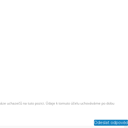
abáze uchazečů na tuto pozici. Údaje k tomuto účelu uchováváme po dobu
Odeslat odpověď