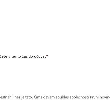
ůžete v tento čas doručovat?
*
stnání, než je tato. Čímž dávám souhlas společnosti První nov