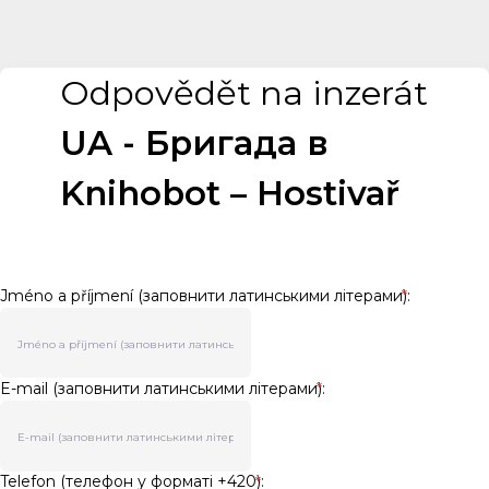
Odpovědět na inzerát
UA - Бригада в
Knihobot – Hostivař
Jméno a příjmení (заповнити латинськими літерами):
*
E-mail (заповнити латинськими літерами):
*
Telefon (телефон у форматі +420):
*