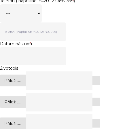
Telefon ( například: +420 123 456 789)
*
Datum nástupu
*
Životopis
Přiložit...
Přiložit...
Přiložit...