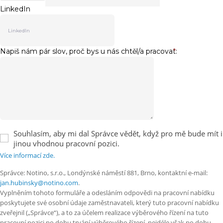
LinkedIn
Napiš nám pár slov, proč bys u nás chtěl/a pracovat:
*
Souhlasím, aby mi dal Správce vědět, když pro mě bude mít i
jinou vhodnou pracovní pozici.
Více informací zde.
Správce: Notino, s.r.o., Londýnské náměstí 881, Brno, kontaktní e-mail:
jan.hubinsky@notino.com
.
Vyplněním tohoto formuláře a odesláním odpovědi na pracovní nabídku
poskytujete své osobní údaje zaměstnavateli, který tuto pracovní nabídku
zveřejnil („Správce“), a to za účelem realizace výběrového řízení na tuto
pracovní pozici po dobu trvání výběrového řízení, nejdéle však po dobu