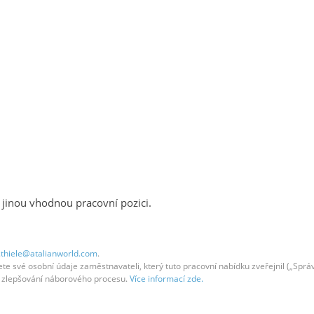
 jinou vhodnou pracovní pozici.
.thiele@atalianworld.com
.
 své osobní údaje zaměstnavateli, který tuto pracovní nabídku zveřejnil („Správc
em zlepšování náborového procesu.
Více informací zde.