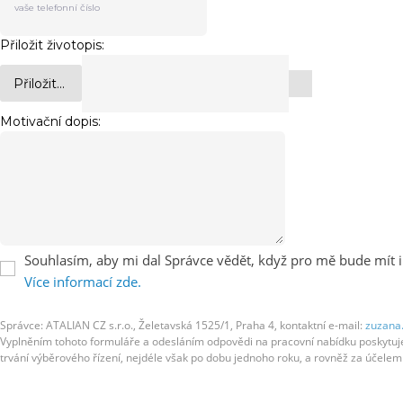
Přiložit životopis:
Přiložit...
Motivační dopis:
Souhlasím, aby mi dal Správce vědět, když pro mě bude mít i
Více informací zde.
Správce: ATALIAN CZ s.r.o., Želetavská 1525/1, Praha 4, kontaktní e-mail:
zuzana
Vyplněním tohoto formuláře a odesláním odpovědi na pracovní nabídku poskytujete
trvání výběrového řízení, nejdéle však po dobu jednoho roku, a rovněž za účel