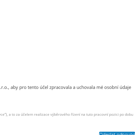
.r.o., aby pro tento účel zpracovala a uchovala mé osobní údaje
e“), a to za účelem realizace výběrového řízení na tuto pracovní pozici po dobu
Odeslat odpověď