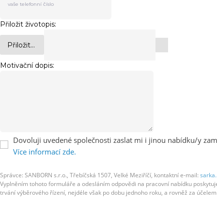
Přiložit životopis:
Přiložit...
Motivační dopis:
Dovoluji uvedené společnosti zaslat mi i jinou nabídku/y zamě
Více informací zde.
Správce: SANBORN s.r.o., Třebíčská 1507, Velké Meziříčí, kontaktní e-mail:
sarka
Vyplněním tohoto formuláře a odesláním odpovědi na pracovní nabídku poskytujete
trvání výběrového řízení, nejdéle však po dobu jednoho roku, a rovněž za účel