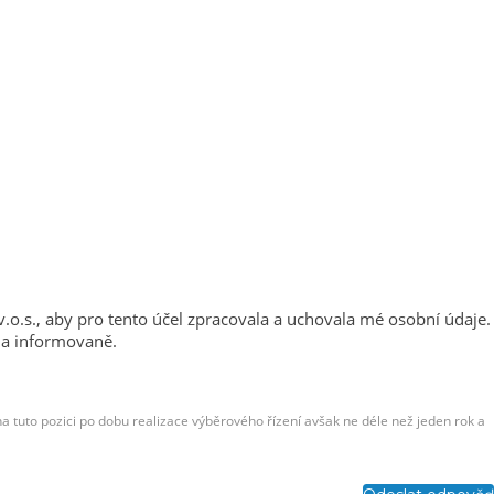
 v.o.s., aby pro tento účel zpracovala a uchovala mé osobní údaje.
ě a informovaně.
na tuto pozici po dobu realizace výběrového řízení avšak ne déle než jeden rok a