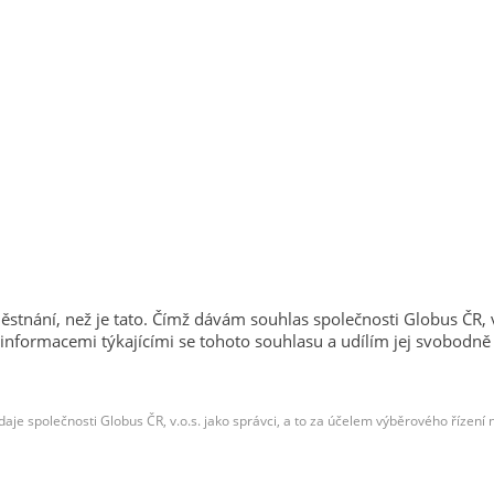
tnání, než je tato. Čímž dávám souhlas společnosti Globus ČR,
 informacemi týkajícími se tohoto souhlasu a udílím jej svobodn
je společnosti Globus ČR, v.o.s. jako správci, a to za účelem výběrového řízení 