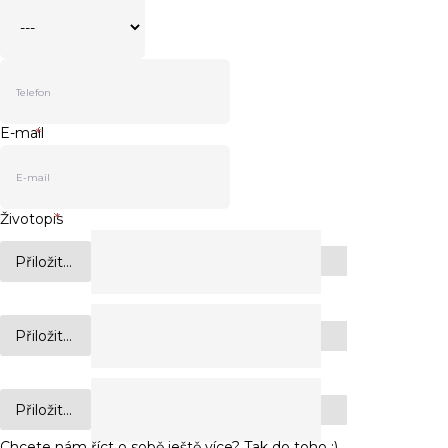
E-mail
*
Životopis
*
Přiložit...
Přiložit...
Přiložit...
Chcete nám říct o sobě ještě více? Tak do toho :)