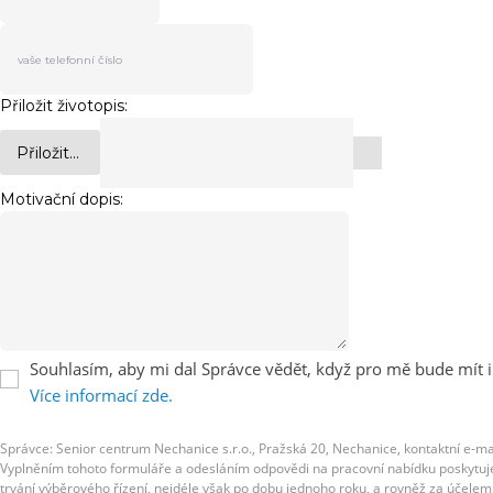
Přiložit životopis:
Přiložit...
Motivační dopis:
Souhlasím, aby mi dal Správce vědět, když pro mě bude mít i
Více informací zde.
Správce: Senior centrum Nechanice s.r.o., Pražská 20, Nechanice, kontaktní e-ma
Vyplněním tohoto formuláře a odesláním odpovědi na pracovní nabídku poskytujete
trvání výběrového řízení, nejdéle však po dobu jednoho roku, a rovněž za účel