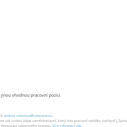
 jinou vhodnou pracovní pozici.
il:
andrea.votavova@votavova.eu
.
 své osobní údaje zaměstnavateli, který tuto pracovní nabídku zveřejnil („Správc
em zlepšování náborového procesu.
Více informací zde.