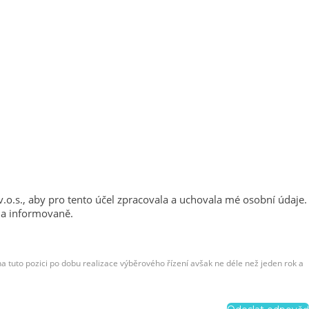
 v.o.s., aby pro tento účel zpracovala a uchovala mé osobní údaje.
ě a informovaně.
na tuto pozici po dobu realizace výběrového řízení avšak ne déle než jeden rok a