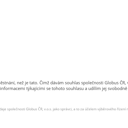
tnání, než je tato. Čímž dávám souhlas společnosti Globus ČR,
 informacemi týkajícími se tohoto souhlasu a udílím jej svobodn
je společnosti Globus ČR, v.o.s. jako správci, a to za účelem výběrového řízení 