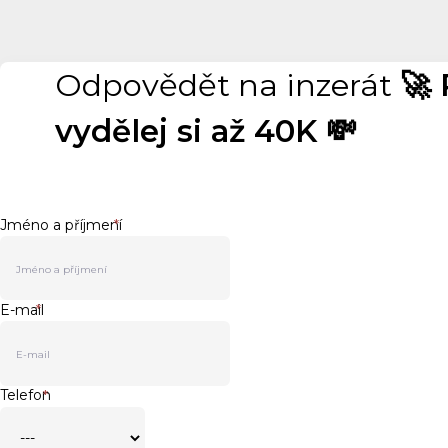
Odpovědět na inzerát
🚀
vydělej si až 40K 💸
Jméno a příjmení
*
E-mail
*
Telefon
*