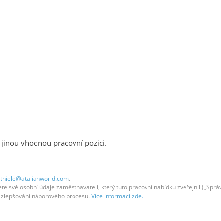
 jinou vhodnou pracovní pozici.
.thiele@atalianworld.com
.
 své osobní údaje zaměstnavateli, který tuto pracovní nabídku zveřejnil („Správc
em zlepšování náborového procesu.
Více informací zde.