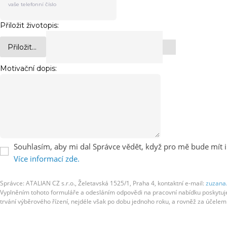
Přiložit životopis:
Přiložit...
Motivační dopis:
Souhlasím, aby mi dal Správce vědět, když pro mě bude mít i
Více informací zde.
Správce: ATALIAN CZ s.r.o., Želetavská 1525/1, Praha 4, kontaktní e-mail:
zuzana
Vyplněním tohoto formuláře a odesláním odpovědi na pracovní nabídku poskytujete
trvání výběrového řízení, nejdéle však po dobu jednoho roku, a rovněž za účel